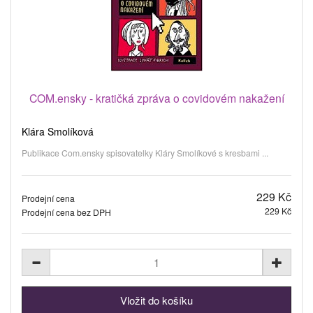
COM.ensky - kratičká zpráva o covidovém nakažení
Klára Smolíková
Publikace Com.ensky spisovatelky Kláry Smolíkové s kresbami ...
229 Kč
Prodejní cena
229 Kč
Prodejní cena bez DPH