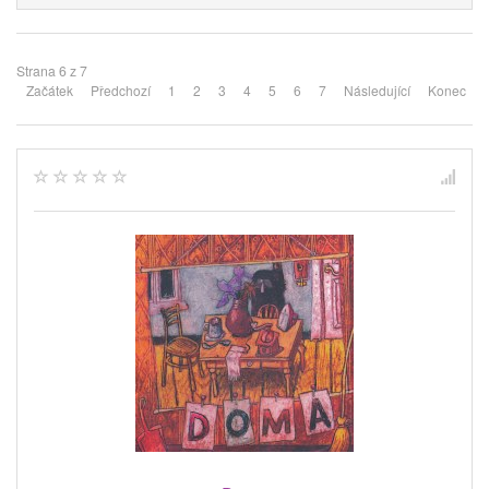
Strana 6 z 7
Začátek
Předchozí
1
2
3
4
5
6
7
Následující
Konec