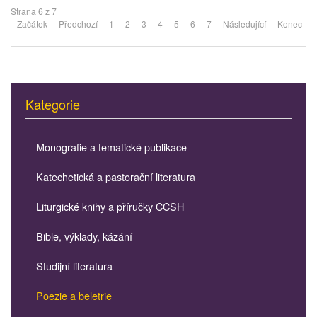
Strana 6 z 7
Začátek
Předchozí
1
2
3
4
5
6
7
Následující
Konec
Kategorie
Monografie a tematické publikace
Katechetická a pastorační literatura
Liturgické knihy a příručky CČSH
Bible, výklady, kázání
Studijní literatura
Poezie a beletrie