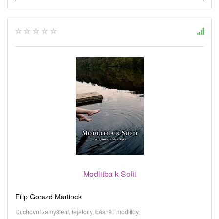
Modlitba k Sofii
Filip Gorazd Martinek
Duchovní zamyšlení, fejetony, básně i modlitby.