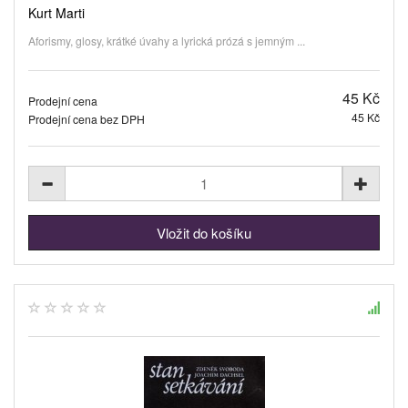
Kurt Marti
Aforismy, glosy, krátké úvahy a lyrická prózá s jemným ...
45 Kč
Prodejní cena
45 Kč
Prodejní cena bez DPH