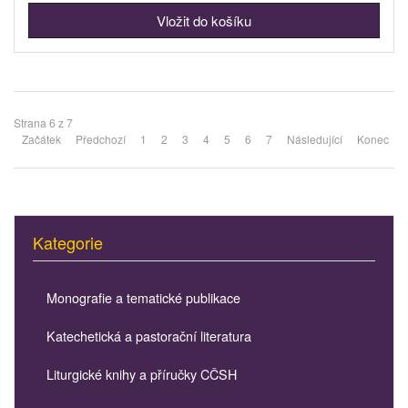
Strana 6 z 7
Začátek
Předchozí
1
2
3
4
5
6
7
Následující
Konec
Kategorie
Monografie a tematické publikace
Katechetická a pastorační literatura
Liturgické knihy a příručky CČSH