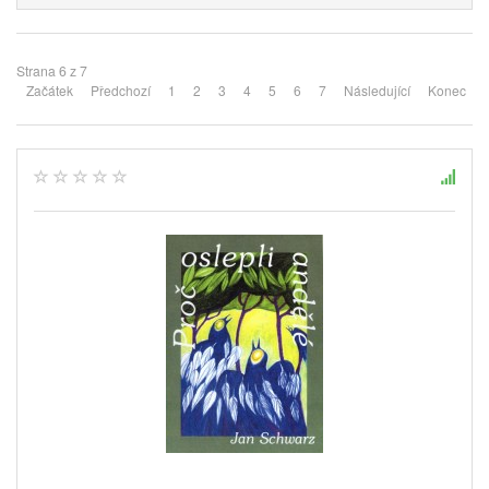
Strana 6 z 7
Začátek
Předchozí
1
2
3
4
5
6
7
Následující
Konec