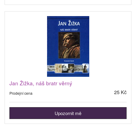
Jan Žižka, náš bratr věrný
25 Kč
Prodejní cena
Upozornit mě