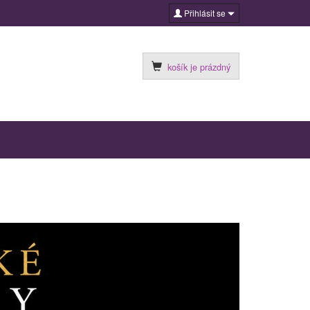
Přihlásit se
košík je prázdný