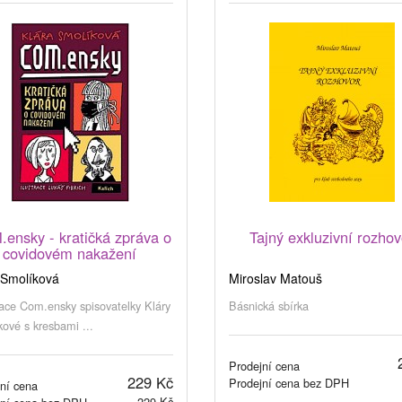
ensky - kratičká zpráva o
Tajný exkluzivní rozhov
covidovém nakažení
 Smolíková
Miroslav Matouš
ace Com.ensky spisovatelky Kláry
Básnická sbírka
ové s kresbami ...
Prodejní cena
229 Kč
Prodejní cena bez DPH
ní cena
229 Kč