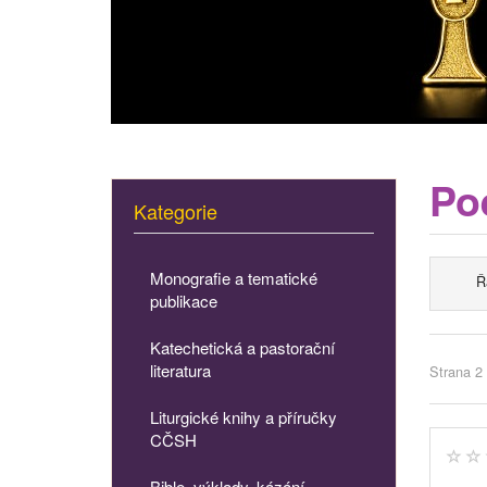
Poe
Kategorie
Monografie a tematické
Ř
publikace
Katechetická a pastorační
literatura
Strana 2 
Liturgické knihy a příručky
CČSH
Bible, výklady, kázání