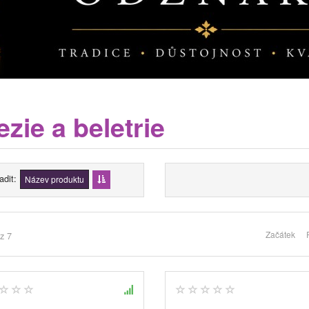
zie a beletrie
adit
Název produktu
Začátek
z 7