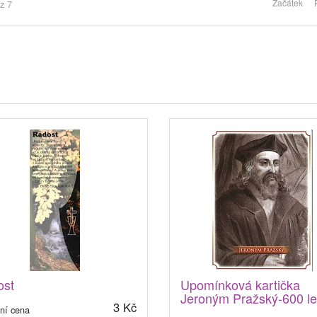
Začátek
z 7
ost
Upomínková kartička
Jeroným Pražský-600 le
3 Kč
ní cena