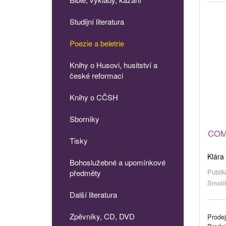
Studijní literatura
Poezie a beletrie
Knihy o Husovi, husitství a
české reformaci
Knihy o CČSH
Sborníky
COM.
Tisky
Klára
Bohoslužebné a upomínkové
Publik
předměty
Smolík
Další literatura
Zpěvníky, CD, DVD
Prodej