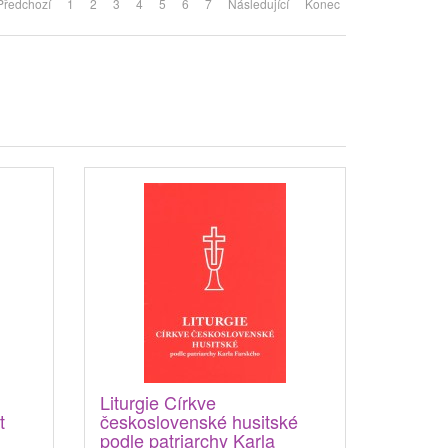
Předchozí
1
2
3
4
5
6
7
Následující
Konec
Liturgie Církve
t
československé husitské
podle patriarchy Karla