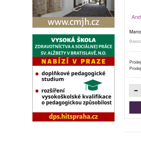
Andě
Marce
Básnic
Prodej
Prode