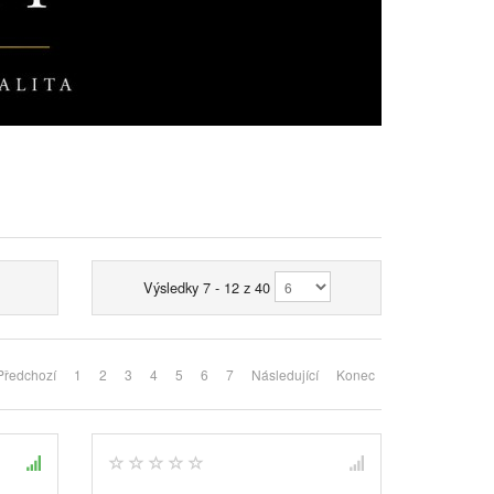
Výsledky 7 - 12 z 40
Předchozí
1
2
3
4
5
6
7
Následující
Konec