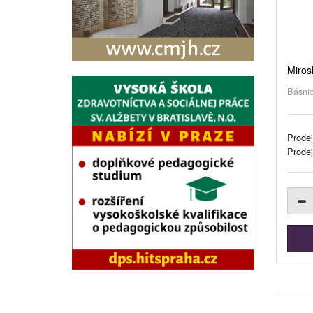
Miros
Básnic
Prodej
Prode