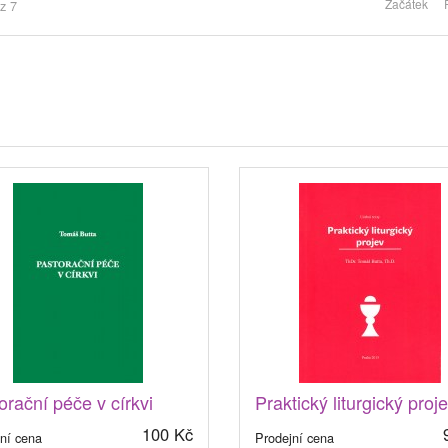
Začátek
z 7
orační péče v církvi
Praktický liturgický proj
100 Kč
ní cena
Prodejní cena