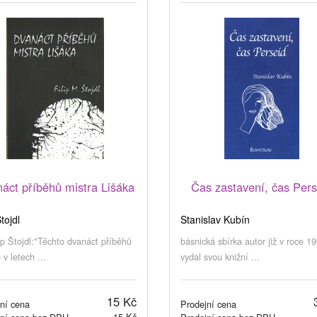
áct příběhů mistra Lišáka
Čas zastavení, čas Pers
Štojdl
Stanislav Kubín
lip Štojdl:"Těchto dvanáct příběhů
básnická sbírka autor již v roce 1
 v letech ...
vydal svou knižní ...
15 Kč
ní cena
Prodejní cena
15 Kč