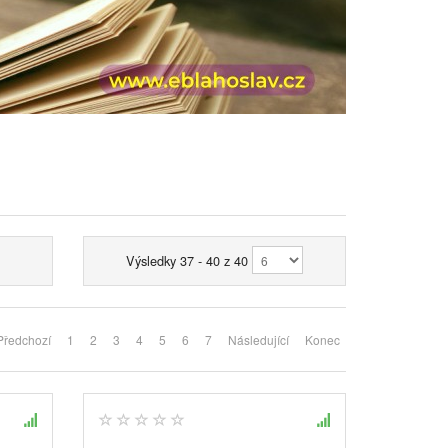
Výsledky 37 - 40 z 40
Předchozí
1
2
3
4
5
6
7
Následující
Konec