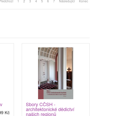
Předchozí
1
2
3
4
5
6
7
Následující
Konec
ev
Sbory CČSH -
architektonické dědictví
99 Kč
našich regionů