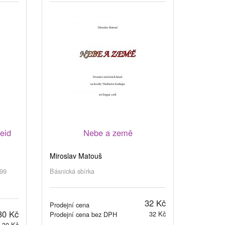
eid
Nebe a země
Miroslav Matouš
999
Básnická sbírka
32 Kč
Prodejní cena
30 Kč
32 Kč
Prodejní cena bez DPH
30 Kč