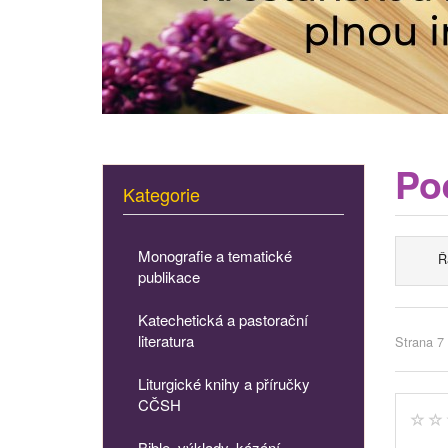
Poe
Kategorie
Monografie a tematické
Ř
publikace
Katechetická a pastorační
literatura
Strana 7 
Liturgické knihy a příručky
CČSH
Bible, výklady, kázání