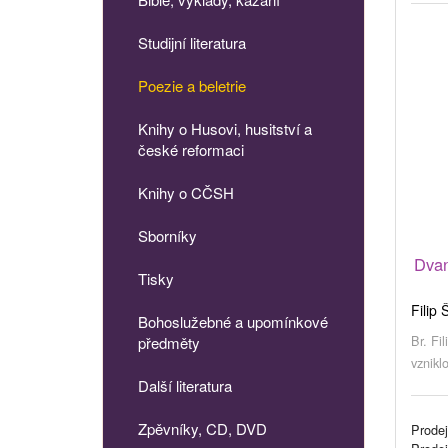
Studijní literatura
Poezie a beletrie
Knihy o Husovi, husitství a
české reformaci
Knihy o CČSH
Sborníky
Dvan
Tisky
Filip 
Bohoslužebné a upomínkové
Br. Fi
předměty
vzniklo
Další literatura
Zpěvníky, CD, DVD
Prodej