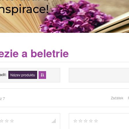
zie a beletrie
adit
Název produktu
Začátek
z 7