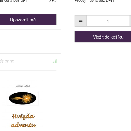
jní cena bez DPH
Prodejní cena bez DPH
Upozornit mě