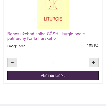
Bohoslužebná kniha CČSH Liturgie podle
patriarchy Karla Farského
105 Kč
Prodejní cena