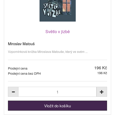
Světlo v jizbě
Miroslav Matouš
Vzpomínková knížka Miroslava Matouše, který ve svém ...
196 Kč
Prodejní cena
196 Kč
Prodejní cena bez DPH