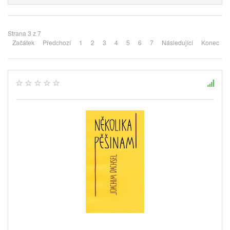
Strana 3 z 7
Začátek
Předchozí
1
2
3
4
5
6
7
Následující
Konec