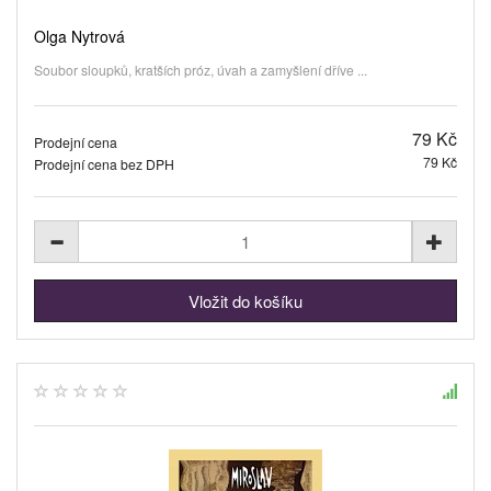
Olga Nytrová
Soubor sloupků, kratších próz, úvah a zamyšlení dříve ...
79 Kč
Prodejní cena
79 Kč
Prodejní cena bez DPH