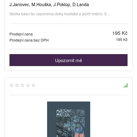
J.Janovec, M.Houška, J.Poklop, D.Landa
Sbírka básní ku vzpomínce doby husitské a jejích hrdinů. S ...
195 Kč
Prodejní cena
195 Kč
Prodejní cena bez DPH
Upozornit mě