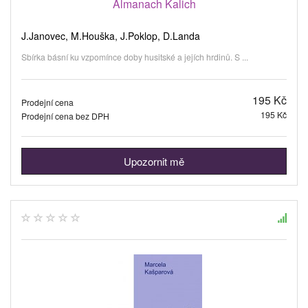
Almanach Kalich
J.Janovec, M.Houška, J.Poklop, D.Landa
Sbírka básní ku vzpomínce doby husitské a jejích hrdinů. S ...
195 Kč
Prodejní cena
195 Kč
Prodejní cena bez DPH
Upozornit mě