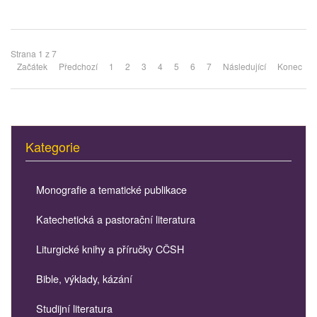
Strana 1 z 7
Začátek
Předchozí
1
2
3
4
5
6
7
Následující
Konec
Kategorie
Monografie a tematické publikace
Katechetická a pastorační literatura
Liturgické knihy a příručky CČSH
Bible, výklady, kázání
Studijní literatura