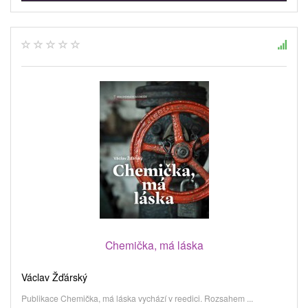
Chemička, má láska
Václav Žďárský
Publikace Chemička, má láska vychází v reedici. Rozsahem ...