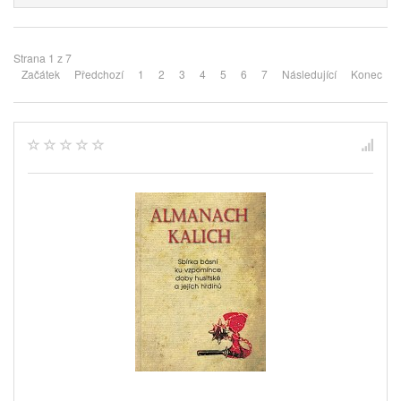
Strana 1 z 7
Začátek
Předchozí
1
2
3
4
5
6
7
Následující
Konec