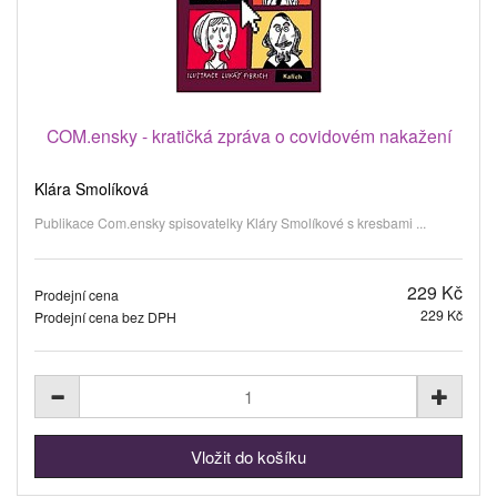
COM.ensky - kratičká zpráva o covidovém nakažení
Klára Smolíková
Publikace Com.ensky spisovatelky Kláry Smolíkové s kresbami ...
229 Kč
Prodejní cena
229 Kč
Prodejní cena bez DPH