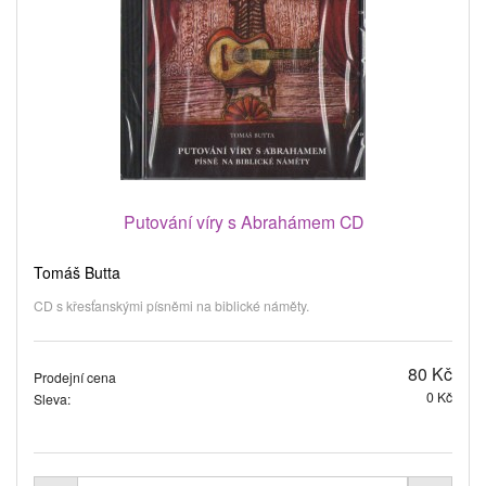
Putování víry s Abrahámem CD
Tomáš Butta
CD s křesťanskými písněmi na biblické náměty.
80 Kč
Prodejní cena
0 Kč
Sleva: