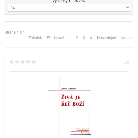
Výsledky 1 - 24 z 87
Strana 1 z 4
Začátek
Předchozí
1
2
3
4
Následující
Konec