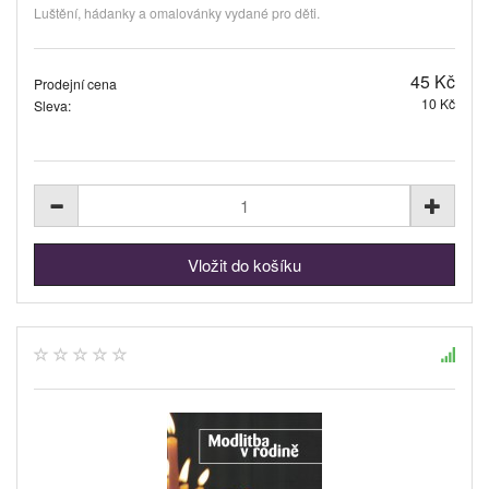
Luštění, hádanky a omalovánky vydané pro děti.
45 Kč
Prodejní cena
10 Kč
Sleva: