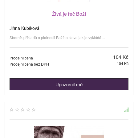
Živá je řeč Boží
Jiřina Kubíková
Sborník příkladů o platnosti Božího slova jak je vykládá ...
104 Kč
Prodejní cena
104 Kč
Prodejní cena bez DPH
Upozornit mě