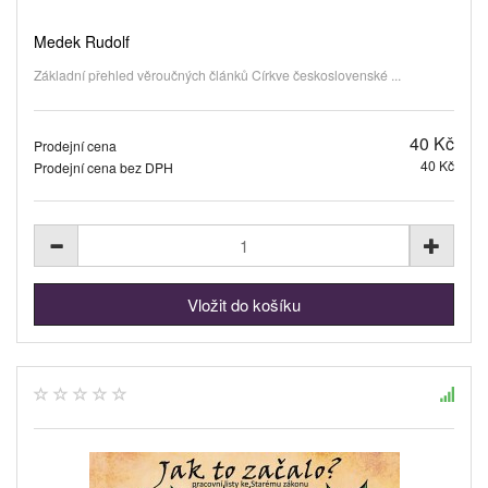
Medek Rudolf
Základní přehled věroučných článků Církve československé ...
40 Kč
Prodejní cena
40 Kč
Prodejní cena bez DPH