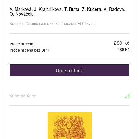
V. Marková, J. Krajčiříková, T. Butta, Z. Kučera, A. Radová,
O. Nováček
Komplet učebnice a metodika náboženství Církve ...
280 Kč
Prodejní cena
280 Kč
Prodejní cena bez DPH
Upozornit mě