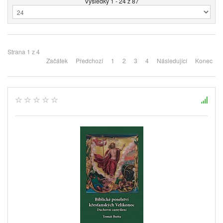
Výsledky 1 - 24 z 87
Strana 1 z 4
Začátek
Předchozí
1
2
3
4
Následující
Konec