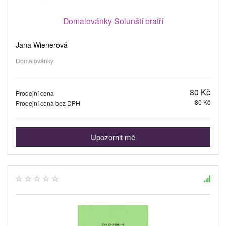
Domalovánky Solunští bratří
Jana Wienerová
Domalovánky
80 Kč
Prodejní cena
80 Kč
Prodejní cena bez DPH
Upozornit mě