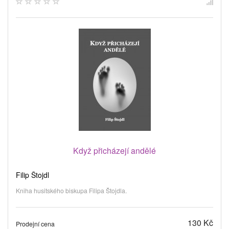
Když přicházejí andělé
Filip Štojdl
Kniha husitského biskupa Filipa Štojdla.
130 Kč
Prodejní cena