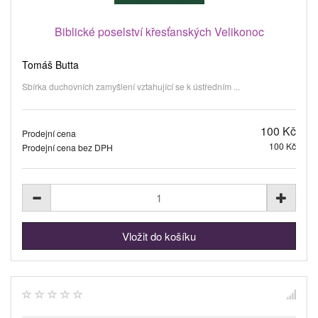
Biblické poselství křesťanských Velikonoc
Tomáš Butta
Sbírka duchovních zamyšlení vztahující se k ústředním ...
100 Kč
Prodejní cena
100 Kč
Prodejní cena bez DPH