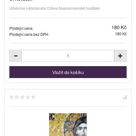
Učebnice náboženství Církve československé husitské.
180 Kč
Prodejní cena
180 Kč
Prodejní cena bez DPH