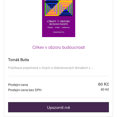
Církev v obzoru budoucnosti
Tomáš Butta
Publikace pojednává o živých a diskutovaných tématech z ...
60 Kč
Prodejní cena
60 Kč
Prodejní cena bez DPH
Upozornit mě