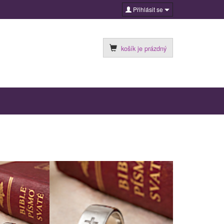
Přihlásit se
košík je prázdný