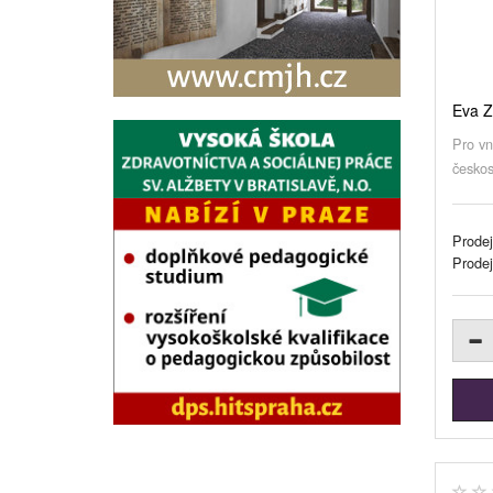
Eva Z
Pro vn
českos
Prodej
Prode