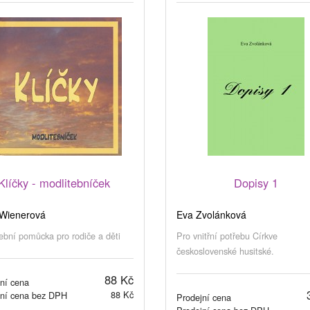
Klíčky - modlitebníček
Dopisy 1
Wienerová
Eva Zvolánková
ební pomůcka pro rodiče a děti
Pro vnitřní potřebu Církve
československé husitské.
88 Kč
ní cena
88 Kč
jní cena bez DPH
Prodejní cena