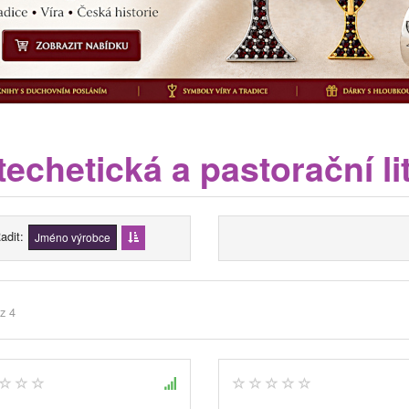
echetická a pastorační li
adit
Jméno výrobce
z 4