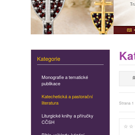
Kat
Kategorie
Monografie a tematické
Ř
publikace
Katechetická a pastorační
literatura
Strana 1 
Liturgické knihy a příručky
CČSH
Bible, výklady, kázání