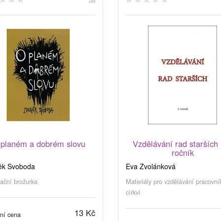
planém a dobrém slovu
Vzdělávání rad starších 
ročník
ěk Svoboda
Eva Zvolánková
ační brožurka
Materiály pro vzdělávání pracovní
církvi
13 Kč
ní cena