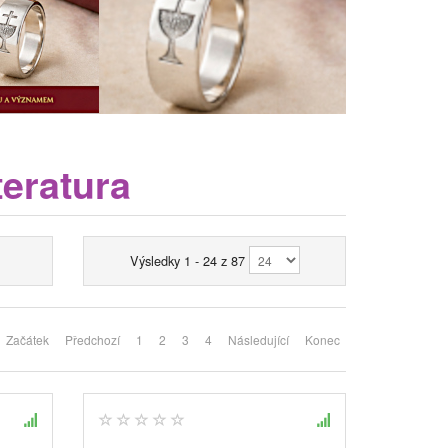
teratura
Výsledky 1 - 24 z 87
Začátek
Předchozí
1
2
3
4
Následující
Konec