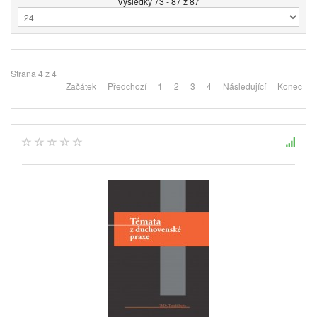
Výsledky 73 - 87 z 87
Strana 4 z 4
Začátek
Předchozí
1
2
3
4
Následující
Konec