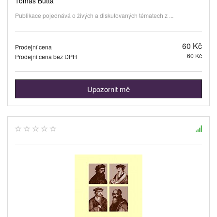
Tomáš Butta
Publikace pojednává o živých a diskutovaných tématech z ...
60 Kč
Prodejní cena
60 Kč
Prodejní cena bez DPH
Upozornit mě