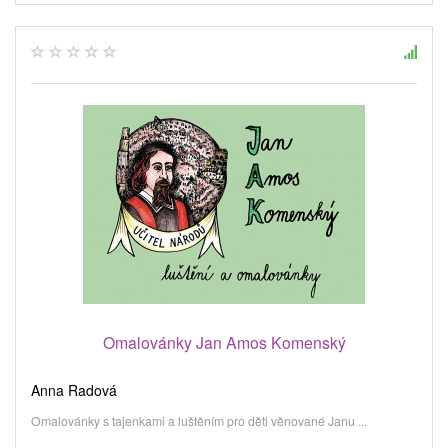
Omalovánky Jan Amos Komenský
Anna Radová
Omalovánky s tajenkami a luštěním pro děti věnované Janu ...