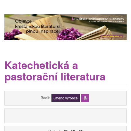
Katechetická a
pastorační literatura
Řadit
Jméno výrobce