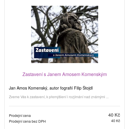
Zastavení s Janem Amosem Komenským
Jan Amos Komenský, autor fografií Filip Štojdl
Zveme Vás k zastavení, k přemýšlení i rozjímání nad známými ...
40 Kč
Prodejní cena
40 Kč
Prodejní cena bez DPH