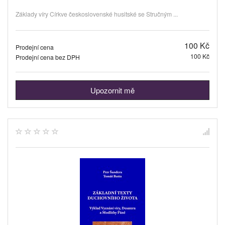
Základy víry Církve československé husitské se Stručným ...
100 Kč
Prodejní cena
100 Kč
Prodejní cena bez DPH
Upozornit mě