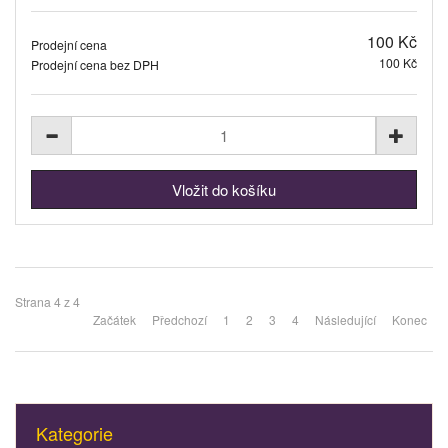
100 Kč
Prodejní cena
100 Kč
Prodejní cena bez DPH
Strana 4 z 4
Začátek
Předchozí
1
2
3
4
Následující
Konec
Kategorie