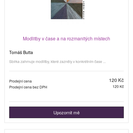
Modlitby v čase a na rozmanitých místech
Tomáš Butta
Sbírka zahrnuje modlitby, které zazněly v konkrétním čase ...
120 Kč
Prodejní cena
120 Kč
Prodejní cena bez DPH
Upozornit mě