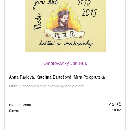
Omalovánky Jan Hus
Anna Radová, Kateřina Bartošová, Míra Poloprutská
Luštění, hádanky a omalovánky vydané pro děti.
45 Kč
Prodejní cena
10 Kč
Sleva: