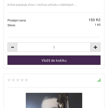
Kniha popisuje živou i neživou přírodu v biblických ...
150 Kč
Prodejní cena
1 Kč
Sleva: