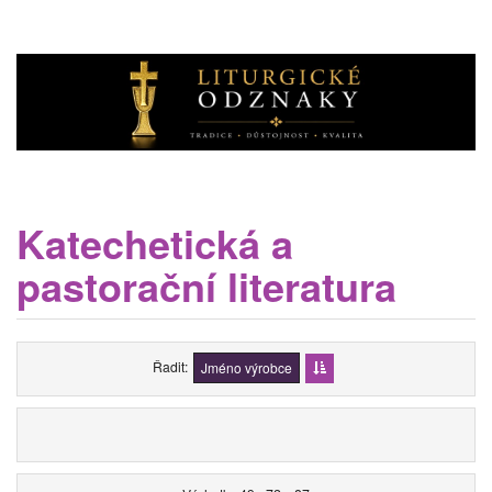
Katechetická a
pastorační literatura
Řadit
Jméno výrobce