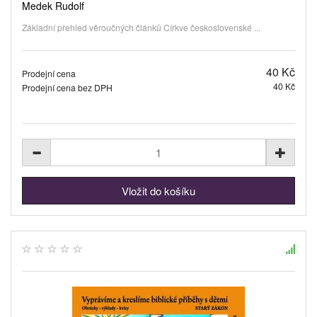
Medek Rudolf
Základní přehled věroučných článků Církve československé ...
40 Kč
Prodejní cena
40 Kč
Prodejní cena bez DPH