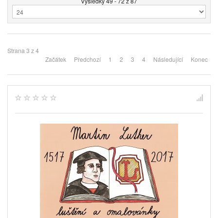
Výsledky 49 - 72 z 87
Strana 3 z 4
Začátek
Předchozí
1
2
3
4
Následující
Konec