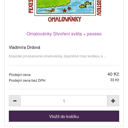
Omalovánky Stvoření světa + pexeso
Vladimíra Drdová
Klasické plnobarevné omalovánky, doplněné hrací kostkou a ...
40 Kč
Prodejní cena
33 Kč
Prodejní cena bez DPH